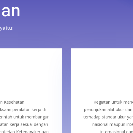
nan
yaitu:
an Kesehatan
Kegiatan untuk mene
ksaan peralatan kerja
di
penunjukan alat ukur da
erintah untuk
membangun
terhadap standar ukur ya
tan kerja sesuai dengan
nasional maupun inte
enterian Ketenagakerjaan
internasional da