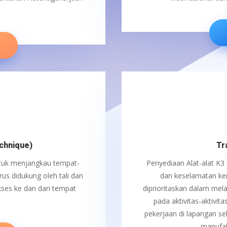
E
chnique)
Tr
ntuk menjangkau tempat-
Penyediaan Alat-alat K3 
rus didukung oleh tali dan
dan keselamatan ker
kses ke dan dari tempat
diprioritaskan dalam mela
pada aktivitas-aktivita
pekerjaan di lapangan s
manufak