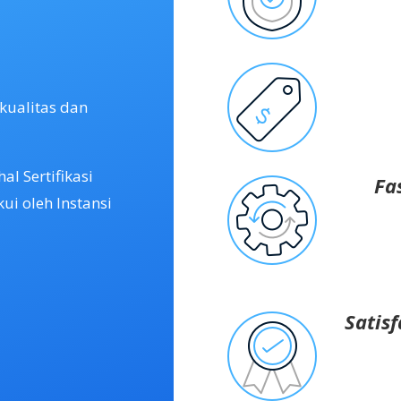
kualitas dan
l Sertifikasi
Fa
ui oleh Instansi
Satis