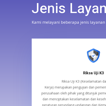
Jenis Laya
Kami melayani beberapa jenis layanan 
Riksa Uji K3
Riksa Uji K3 (Keselamatan d
Kerja)
merupakan
pengujian dan pemeri
perusahaan
oleh pihak yang ditunjuk pem
dan
menciptakan keselamatan dan keseha
peraturan
perundang-undangan
dari Kem