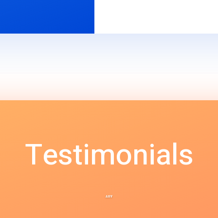
Testimonials
“”