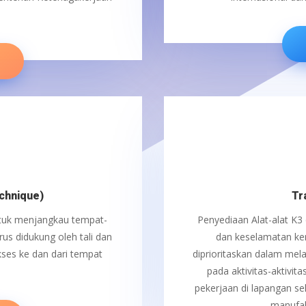
E
chnique)
Tr
ntuk menjangkau tempat-
Penyediaan Alat-alat K3 
rus didukung oleh tali dan
dan keselamatan ker
kses ke dan dari tempat
diprioritaskan dalam mela
pada aktivitas-aktivita
pekerjaan di lapangan s
manufak