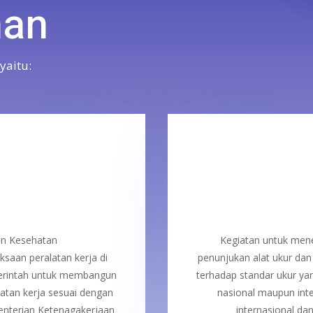
nan
yaitu:
an Kesehatan
Kegiatan untuk mene
ksaan peralatan kerja
di
penunjukan alat ukur da
erintah untuk
membangun
terhadap standar ukur ya
tan kerja sesuai dengan
nasional maupun inte
enterian Ketenagakerjaan
internasional da