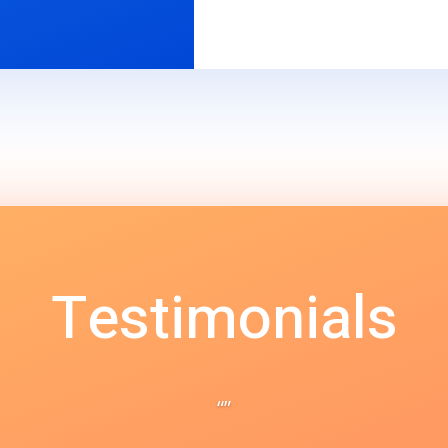
Testimonials
“”