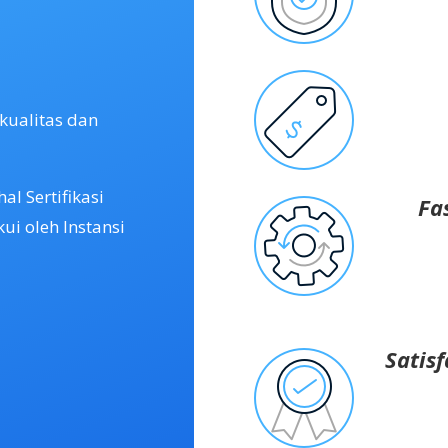
kualitas dan
l Sertifikasi
Fa
ui oleh Instansi
Satis