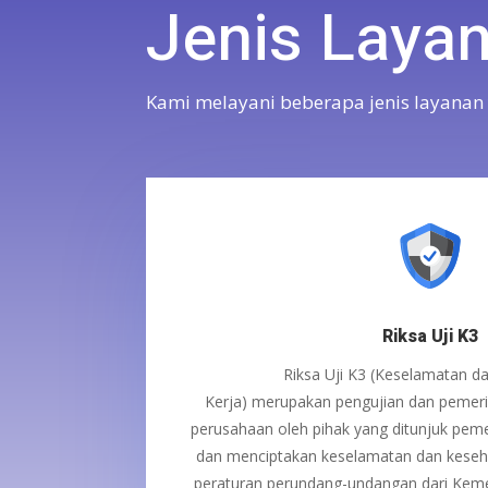
Jenis Laya
Kami melayani beberapa jenis layanan 
Riksa Uji K3
Riksa Uji K3 (Keselamatan d
Kerja)
merupakan
pengujian dan pemeri
perusahaan
oleh pihak yang ditunjuk pem
dan
menciptakan keselamatan dan keseha
peraturan
perundang-undangan
dari Kem